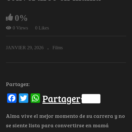
0%
0 Views
0 Likes
JANVIER 29, 2026
Films
Partagez:
Facebook
Twitter
WhatsApp
Partager
Alma vive el mejor momento de su carrera y no
se siente lista para convertirse en mamá