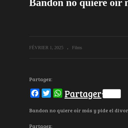
Bandon no quiere oír m
FÉVRIER 1, 2025
Films
Partagez:
Facebook
Twitter
WhatsApp
Partager
Bandon no quiere oír más y pide el divor
Partagez: