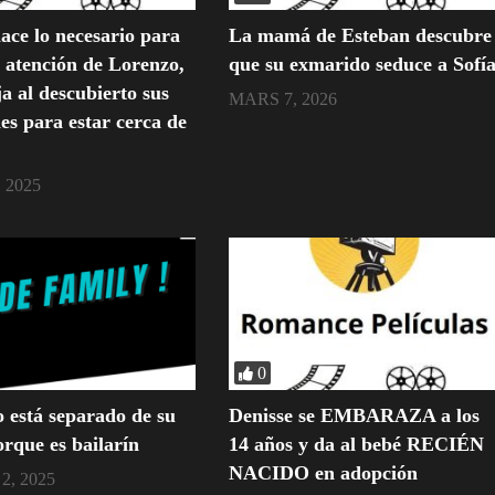
hace lo necesario para
La mamá de Esteban descubre
a atención de Lorenzo,
que su exmarido seduce a Sofí
a al descubierto sus
MARS 7, 2026
es para estar cerca de
 2025
0
o está separado de su
Denisse se EMBARAZA a los
rque es bailarín
14 años y da al bebé RECIÉN
NACIDO en adopción
2, 2025