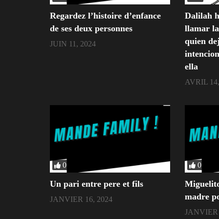
Regardez l’histoire d’enfance
Dalilah 
de ses deux personnes
llamar l
quien dej
JUIN 11, 2024
intencion
ella
AVRIL 14,
0
0
Un pari entre pere et fils
Miguelit
madre po
JANVIER 16, 2024
JANVIER 