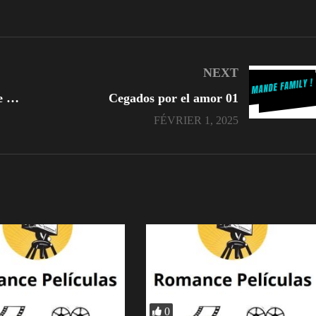
NEXT
Macario pide a sus 3 hijas que rompan con sus novios
Cegados por el amor 01
FÉVRIER 1, 2025
0