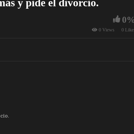
ás y pide el divorcio.
0
0 Views
0 Like
cio.