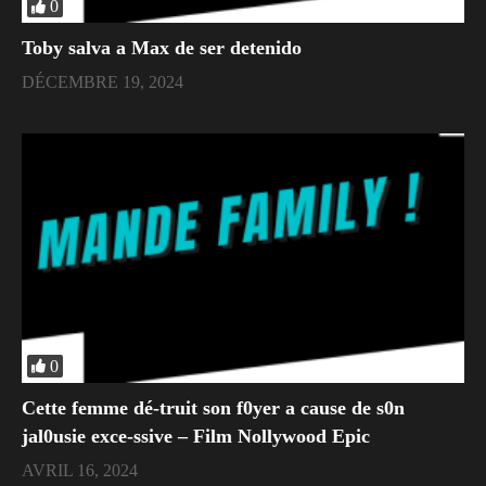
0
Toby salva a Max de ser detenido
DÉCEMBRE 19, 2024
0
Cette femme dé-truit son f0yer a cause de s0n
jal0usie exce-ssive – Film Nollywood Epic
AVRIL 16, 2024