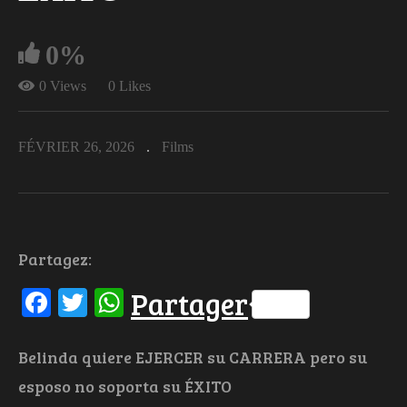
0%
0 Views
0 Likes
FÉVRIER 26, 2026
Films
Partagez:
Facebook
Twitter
WhatsApp
Partager
Belinda quiere EJERCER su CARRERA pero su
esposo no soporta su ÉXITO