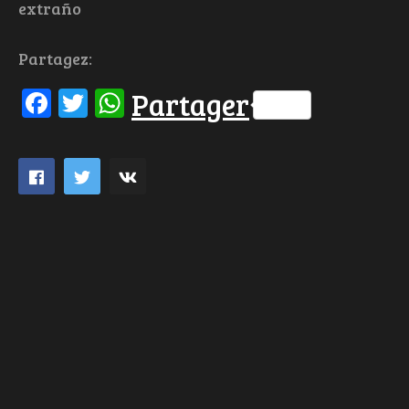
extraño
Partagez:
Facebook
Twitter
WhatsApp
Partager