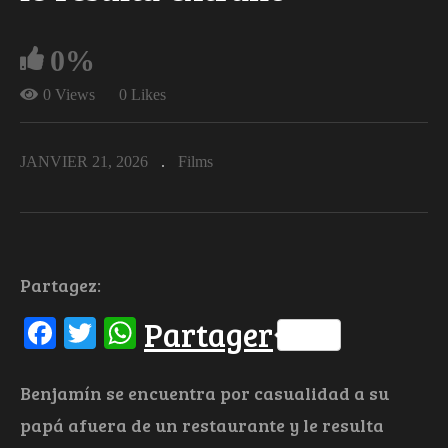
0%
0 Views
0 Likes
JANVIER 21, 2026
Films
Partagez:
Facebook
Twitter
WhatsApp
Partager
Benjamín se encuentra por casualidad a su
papá afuera de un restaurante y le resulta