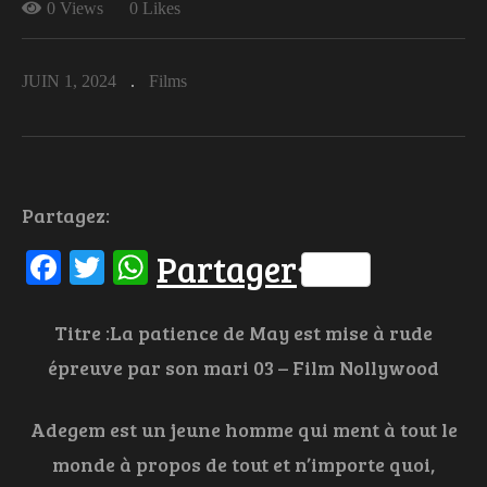
0 Views
0 Likes
JUIN 1, 2024
Films
Partagez:
Facebook
Twitter
WhatsApp
Partager
Titre :La patience de May est mise à rude
épreuve par son mari 03 – Film Nollywood
Adegem est un jeune homme qui ment à tout le
monde à propos de tout et n’importe quoi,