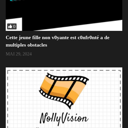
0
Cette jeune fille non v0yante est c0nfr0nté a de
multiples obstacles
MAI 29, 2024