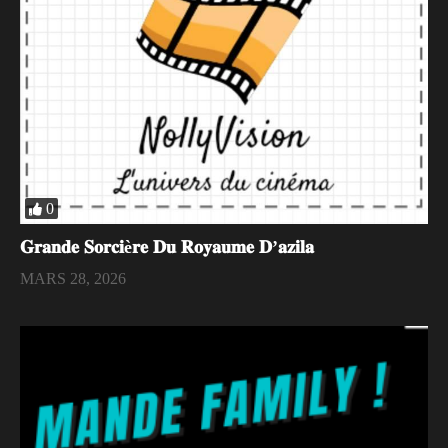
0
𝐆𝐫𝐚𝐧𝐝𝐞 𝐒𝐨𝐫𝐜𝐢è𝐫𝐞 𝐃𝐮 𝐑𝐨𝐲𝐚𝐮𝐦𝐞 𝐃’𝐚𝐳𝐢𝐥𝐚
MARS 28, 2026