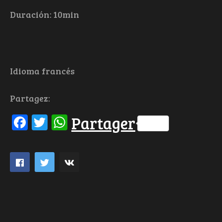
Duración: 10min
Idioma francés
Partagez:
Facebook
Twitter
WhatsApp
Partager