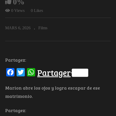
0%
0 Views
0 Likes
MARS 6, 2026
Films
Partagez:
Facebook
Twitter
WhatsApp
Partager
Marion abre los ojos y logra escapar de ese
matrimonio.
Partagez: