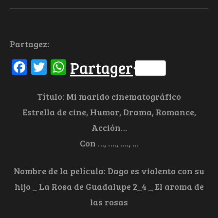
Partagez:
Facebook
Twitter
WhatsApp
Partager
Título: Mi marido cinematográfico
Estrella de cine, Humor, Drama, Romance,
Acción…
Con …, …., …., …
Nombre de la película: Dago es violento con su
hijo _ La Rosa de Guadalupe 2_4 _ El aroma de
las rosas