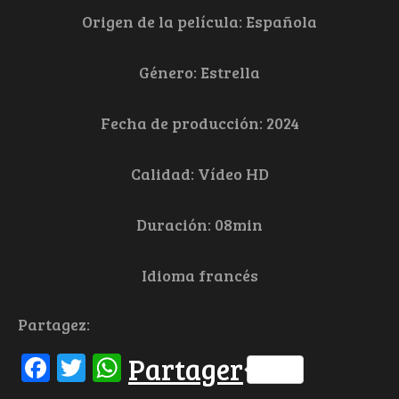
Origen de la película: Española
Género: Estrella
Fecha de producción: 2024
Calidad: Vídeo HD
Duración: 08min
Idioma francés
Partagez:
Facebook
Twitter
WhatsApp
Partager