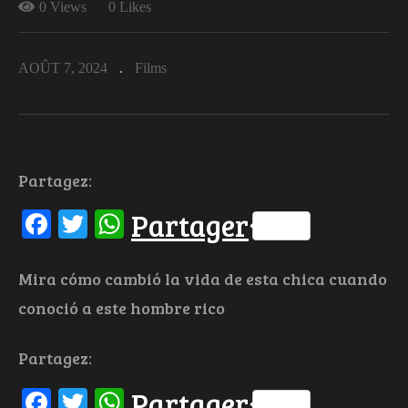
0 Views
0 Likes
AOÛT 7, 2024
Films
Partagez:
Facebook
Twitter
WhatsApp
Partager
Mira cómo cambió la vida de esta chica cuando
conoció a este hombre rico
Partagez:
Facebook
Twitter
WhatsApp
Partager