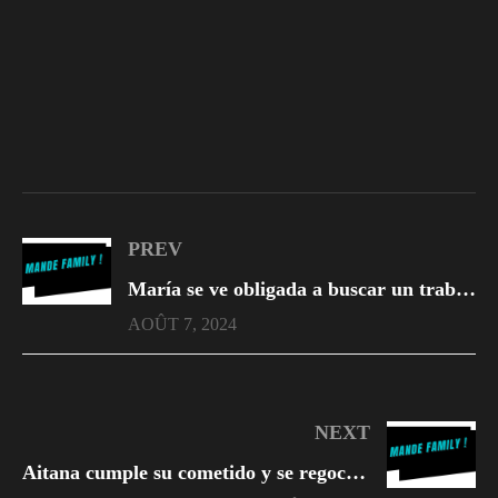
PREV
María se ve obligada a buscar un trabajo a tiempo parcial y acepta la oferta de un desconocido de vivir en su piso vacío mientras él está fuera por negocios. María ni siquiera sabe en lo que se ha metido
AOÛT 7, 2024
NEXT
Aitana cumple su cometido y se regocija con el dolor de su madre, pero ambas reciben su merecido, por parte de Benjamín