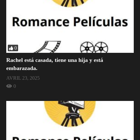
0
Rachel está casada, tiene una hija y está
embarazada.
AVRIL 23, 2025
0