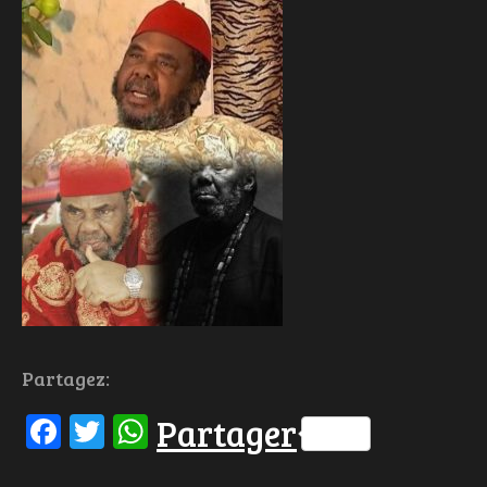
Partagez:
Facebook
Twitter
WhatsApp
Partager