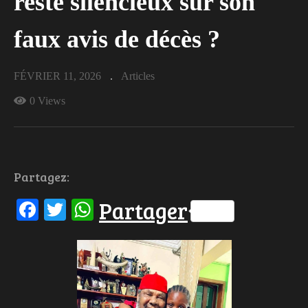
reste silencieux sur son
faux avis de décès ?
FÉVRIER 11, 2026
Articles
0 Views
Partagez:
Facebook
Twitter
WhatsApp
Partager