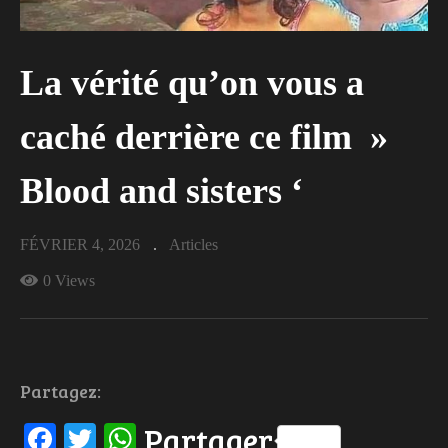
La vérité qu’on vous a
caché derrière ce film »
Blood and sisters ‘
FÉVRIER 4, 2026
Articles
0 Views
Partagez:
Facebook
Twitter
WhatsApp
Partager