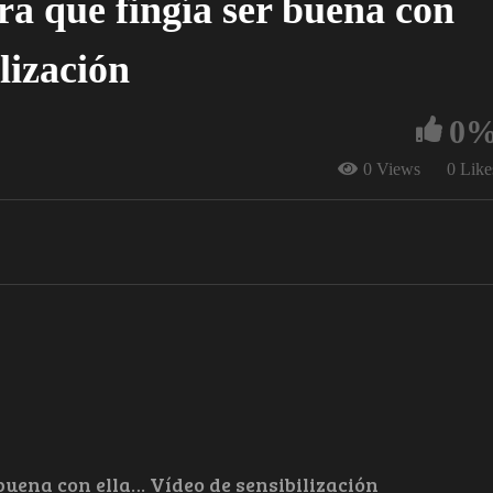
ra que fingía ser buena con
lización
0
0 Views
0 Like
buena con ella… Vídeo de sensibilización