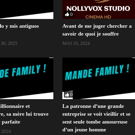
0
o y mis antiguos
Avant de me juger chercher a
savoir de quoi je souffre
30, 2025
MAI 10, 2024
0
llionnaire et
La patronne d’une grande
re, sa mère lui trouve
entreprise se voit vieillir et se
 parfaite
sent seule tombe amoureuse
d’un jeune homme
 2024