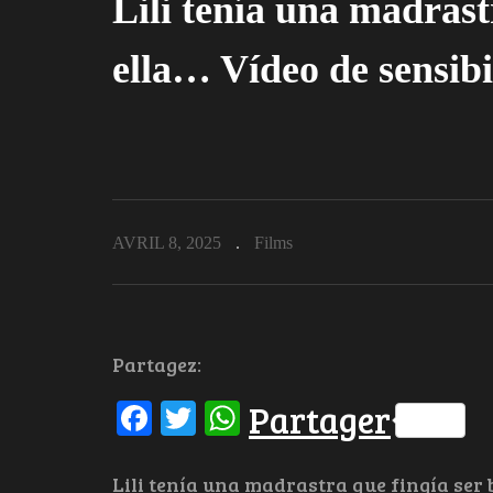
Lili tenía una madrast
ella… Vídeo de sensibi
AVRIL 8, 2025
Films
Partagez:
Facebook
Twitter
WhatsApp
Partager
Lili tenía una madrastra que fingía ser 