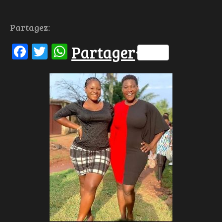
Partagez:
Facebook
Twitter
WhatsApp
Partager