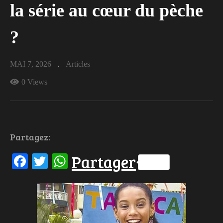
la série au cœur du pèche
?
MAI 7, 2026
Articles
0 Views
Partagez:
Facebook
Twitter
WhatsApp
Partager