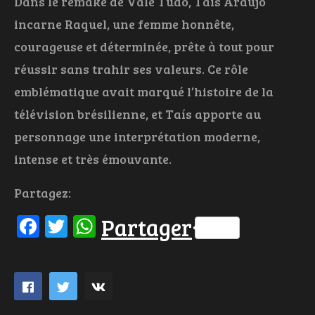
Dans le remake de Vale Tudo, Taís Araújo
incarne Raquel, une femme honnête,
courageuse et déterminée, prête à tout pour
réussir sans trahir ses valeurs. Ce rôle
emblématique avait marqué l’histoire de la
télévision brésilienne, et Taís apporte au
personnage une interprétation moderne,
intense et très émouvante.
Partagez:
Facebook
Twitter
WhatsApp
Partager